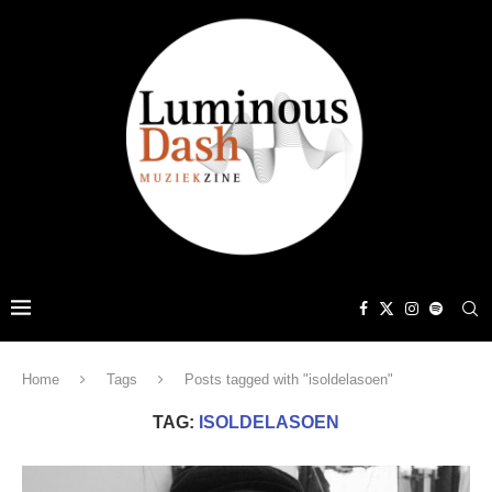
Home
Tags
Posts tagged with "isoldelasoen"
TAG:
ISOLDELASOEN