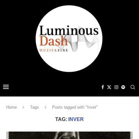
Home
Tags
Posts tagged with "Inver"
TAG:
INVER