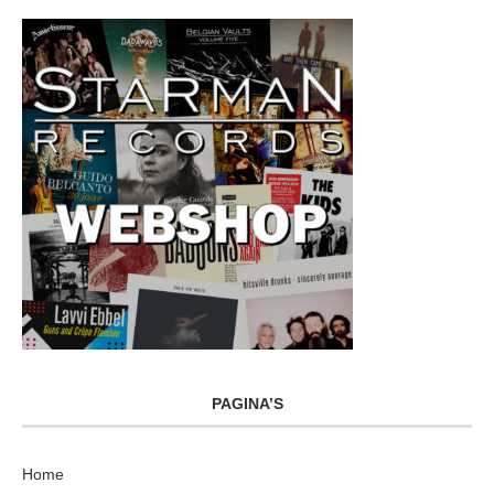
PAGINA’S
Home