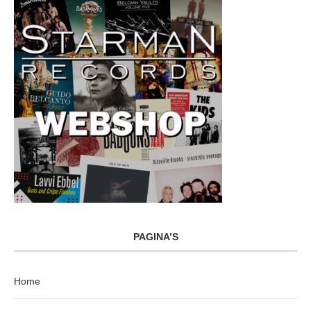
PAGINA’S
Home