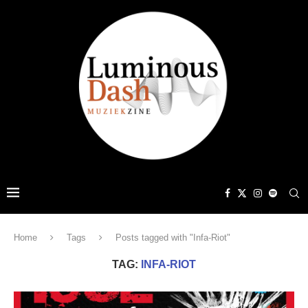
Home
Tags
Posts tagged with "Infa-Riot"
TAG:
INFA-RIOT