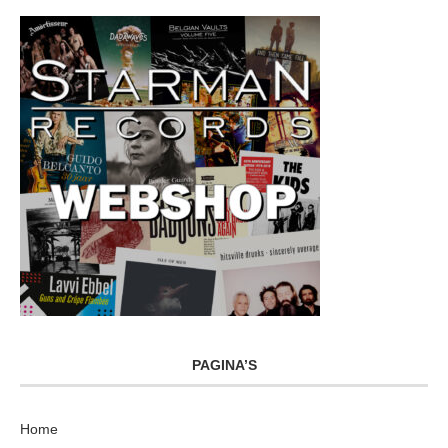
PAGINA’S
Home