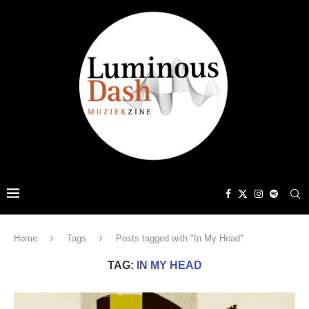
Home
Tags
Posts tagged with "In My Head"
TAG:
IN MY HEAD