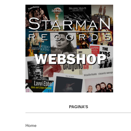
PAGINA’S
Home