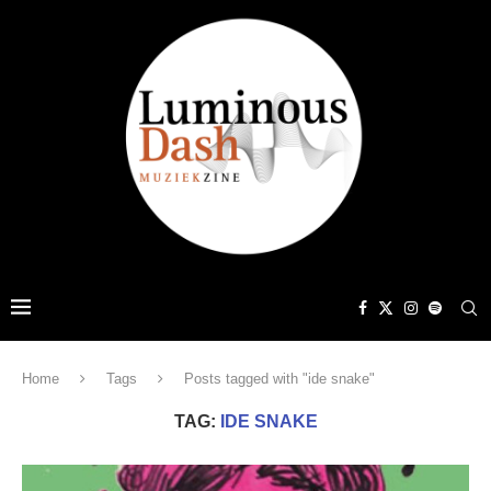
Home
Tags
Posts tagged with "ide snake"
TAG:
IDE SNAKE