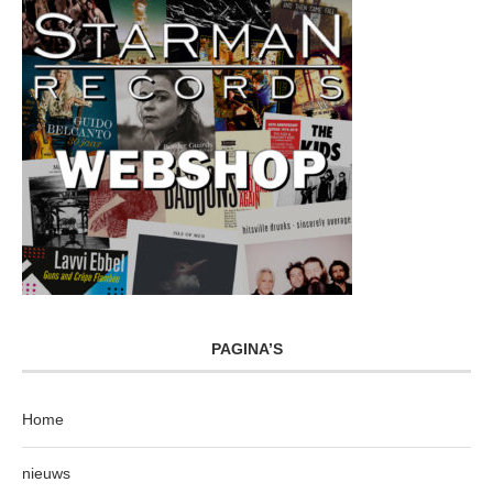
PAGINA’S
Home
nieuws