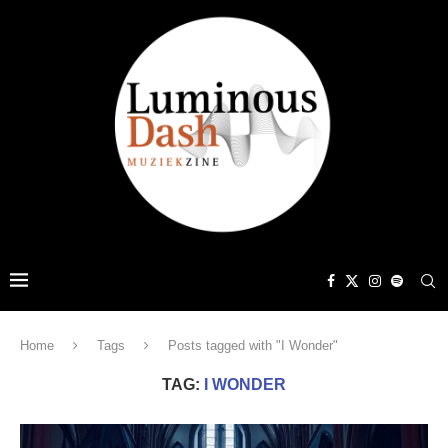
Home
Tags
Posts tagged with "I Wonder"
TAG:
I WONDER