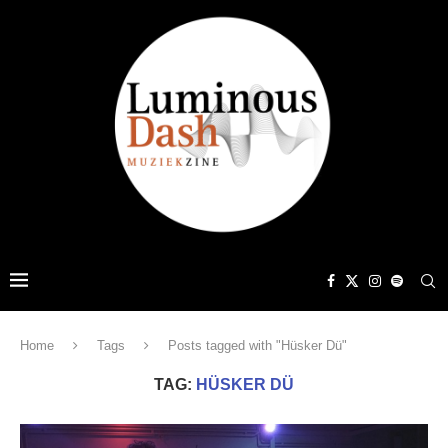
Home
Tags
Posts tagged with "Hüsker Dü"
TAG:
HÜSKER DÜ