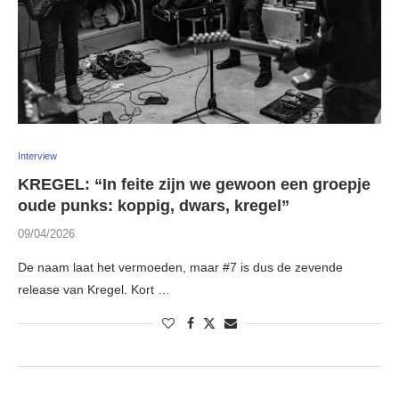
Interview
KREGEL: “In feite zijn we gewoon een groepje
oude punks: koppig, dwars, kregel”
09/04/2026
De naam laat het vermoeden, maar #7 is dus de zevende
release van Kregel. Kort …