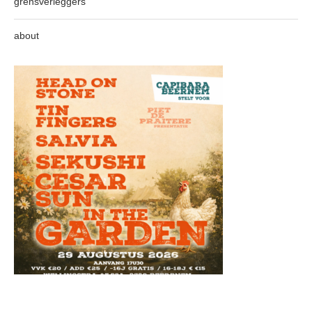
grensverleggers
about