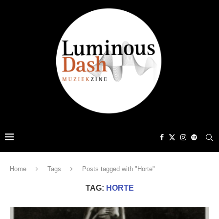
Home
Tags
Posts tagged with "Horte"
TAG:
HORTE