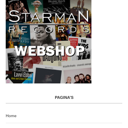
PAGINA’S
Home