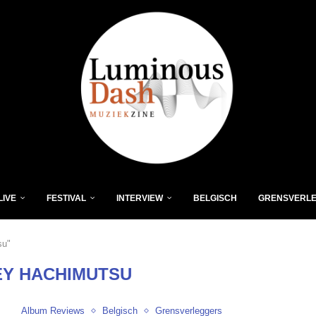
LIVE
FESTIVAL
INTERVIEW
BELGISCH
GRENSVERL
su"
Y HACHIMUTSU
Album Reviews
Belgisch
Grensverleggers