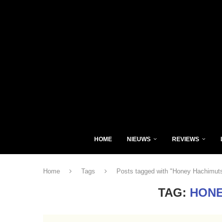
HOME
NIEUWS
REVIEWS
Home
Tags
Posts tagged with "Honey Hachimut
TAG:
HONE