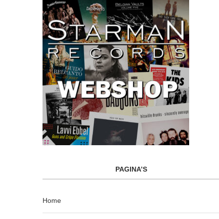
PAGINA’S
Home