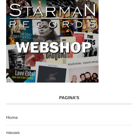
PAGINA’S
Home
nieuws