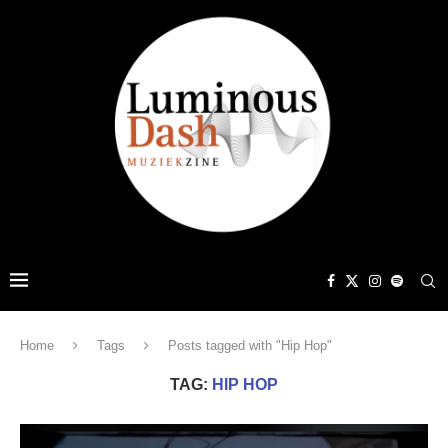
Home
Tags
Posts tagged with "Hip Hop"
TAG:
HIP HOP