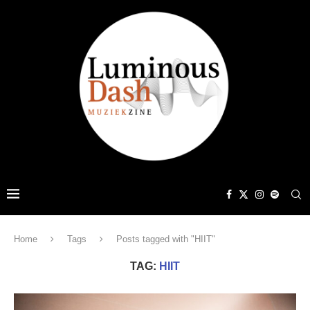
Home
Tags
Posts tagged with "HIIT"
TAG:
HIIT