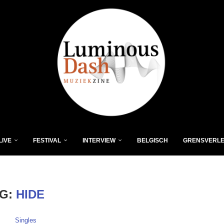
LIVE
FESTIVAL
INTERVIEW
BELGISCH
GRENSVERL
AG:
HIDE
Singles