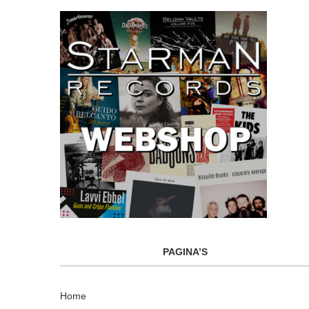
PAGINA’S
Home