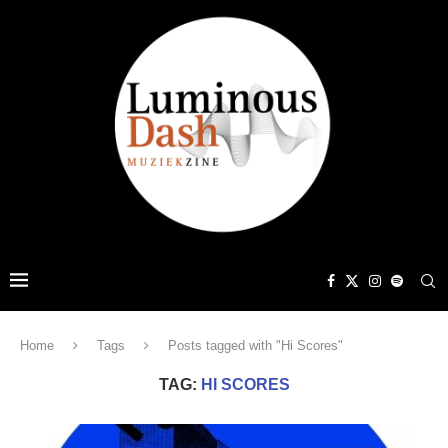
Home
Tags
Posts tagged with "Hi Scores"
TAG:
HI SCORES