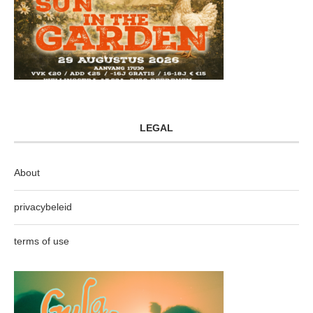
LEGAL
About
privacybeleid
terms of use