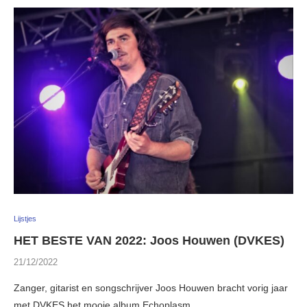
Lijstjes
HET BESTE VAN 2022: Joos Houwen (DVKES)
21/12/2022
Zanger, gitarist en songschrijver Joos Houwen bracht vorig jaar
met DVKES het mooie album Echoplasm …