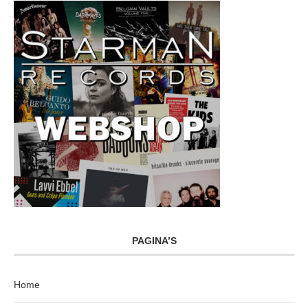
PAGINA’S
Home