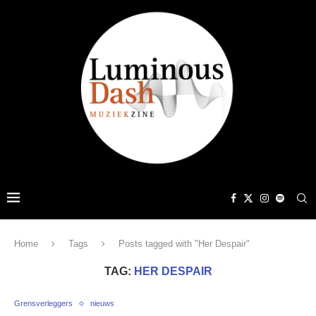
Home
Tags
Posts tagged with "Her Despair"
TAG:
HER DESPAIR
Grensverleggers
nieuws