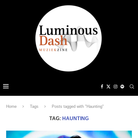
Home
Tags
Posts tagged with "Haunting"
TAG:
HAUNTING