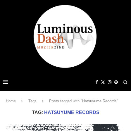
Home
Tags
Posts tagged with "Hatsuyume Records"
TAG:
HATSUYUME RECORDS