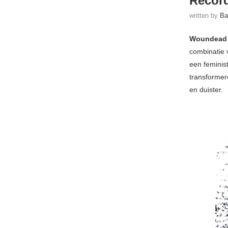
Recor
written by
Ba
Woundea
combinatie
een feminis
transformer
en duister.