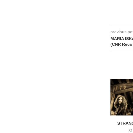
previous po
MARIA ISKA
(CNR Reco
STRANG
31