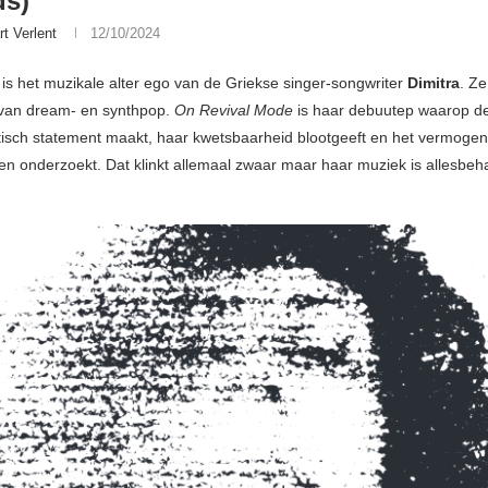
ds)
rt Verlent
12/10/2024
d
is het muzikale alter ego van de Griekse singer-songwriter
Dimitra
. Z
 van dream- en synthpop.
On Revival Mode
is haar debuutep waarop d
tisch statement maakt, haar kwetsbaarheid blootgeeft en het vermogen
en onderzoekt. Dat klinkt allemaal zwaar maar haar muziek is allesbeh