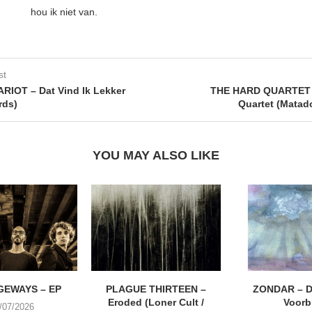
hou ik niet van.
st
RIOT – Dat Vind Ik Lekker
THE HARD QUARTET 
rds)
Quartet (Matad
YOU MAY ALSO LIKE
EWAYS – EP
PLAGUE THIRTEEN –
ZONDAR – D
Eroded (Loner Cult /
Voorbi
/07/2026