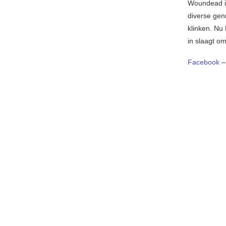
Woundead is
diverse genr
klinken. Nu 
in slaagt o
Facebook
–