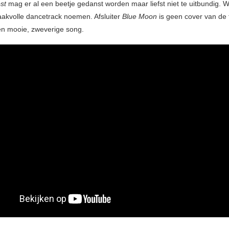
st
mag er al een beetje gedanst worden maar liefst niet te uitbundig.
akvolle dancetrack noemen. Afsluiter
Blue Moon
is geen cover van de t
n mooie, zweverige song.