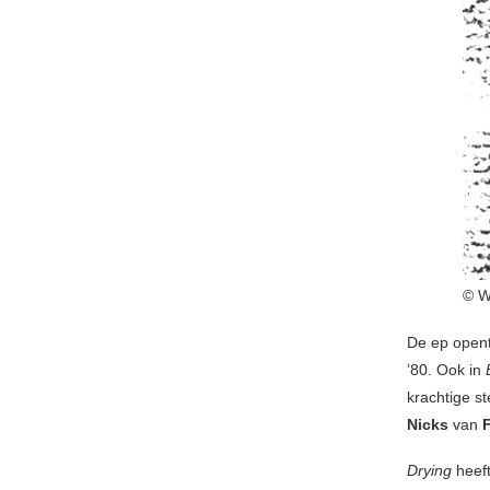
© W
De ep opent
’80. Ook in
krachtige s
Nicks
van
Drying
heef