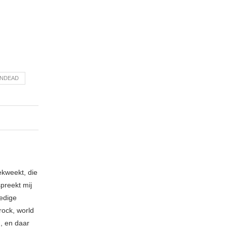
NDEAD
ekweekt, die
spreekt mij
ledige
rock, world
n, en daar