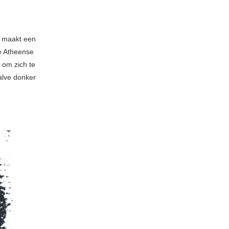
e maakt een
e Atheense
 om zich te
alve donker