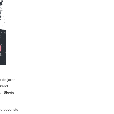
t de jaren
kkend
van
Stevie
de bovenste