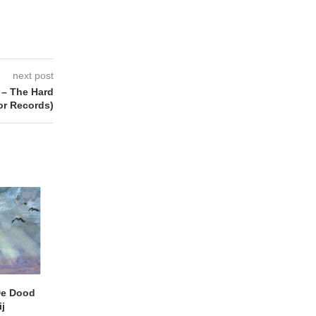
next post
– The Hard
or Records)
e Dood
DANIEL PEREZ – Why Is
THE SMALL SHIP
j
This Called Heaven?
Moneyfiller (Kowzi 