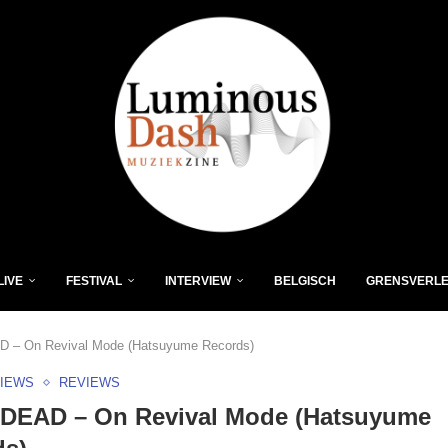
LIVE
FESTIVAL
INTERVIEW
BELGISCH
GRENSVERL
– On Revival Mode (Hatsuyume Records)
VIEWS
REVIEWS
EAD – On Revival Mode (Hatsuyume