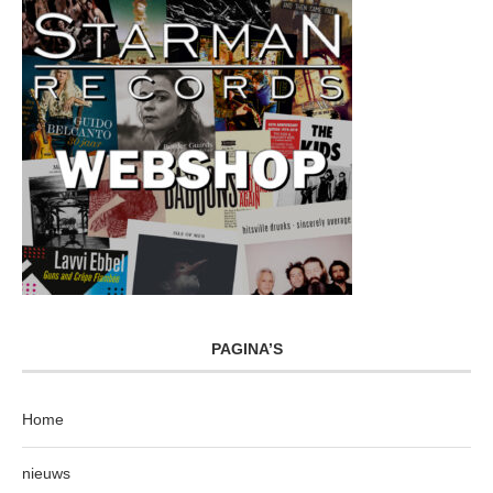
PAGINA’S
Home
nieuws