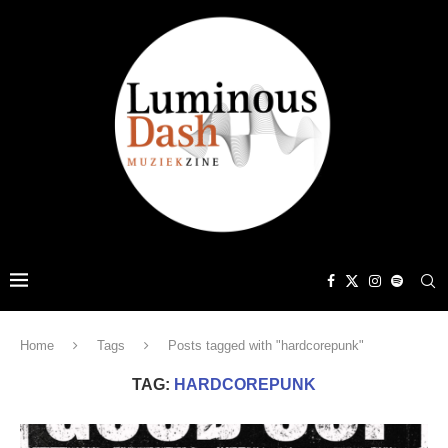
Home
Tags
Posts tagged with "hardcorepunk"
TAG:
HARDCOREPUNK