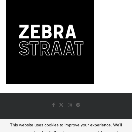
This website uses cookies to improve your experience. We'll
© 2022 - Luminous Dash All Rights Reserved