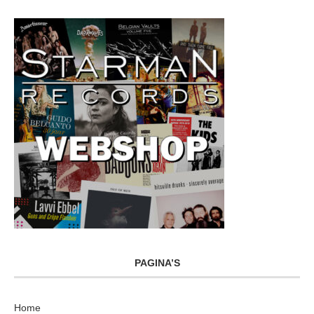
PAGINA’S
Home