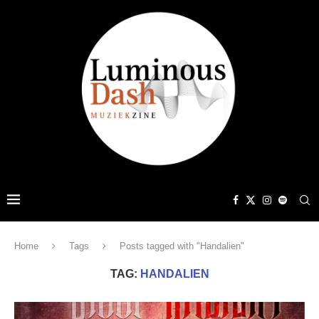
Home
Tags
Posts tagged with "Handalien"
TAG:
HANDALIEN