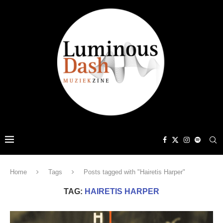
Home
Tags
Posts tagged with "Hairetis Harper"
TAG:
HAIRETIS HARPER