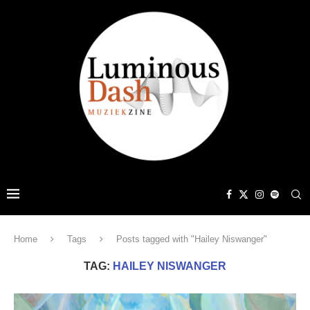
Home
Tags
Posts tagged with "Hailey Niswanger"
TAG:
HAILEY NISWANGER