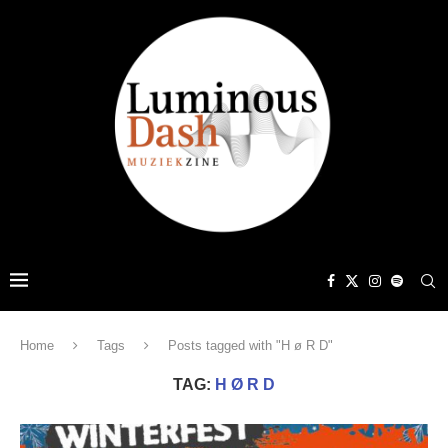
Home
Tags
Posts tagged with "H ø R D"
TAG:
H Ø R D