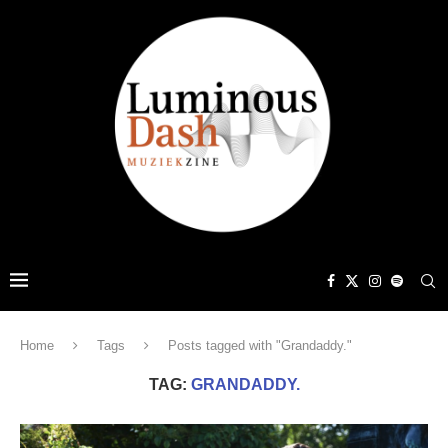
Home
Tags
Posts tagged with "Grandaddy."
TAG:
GRANDADDY.