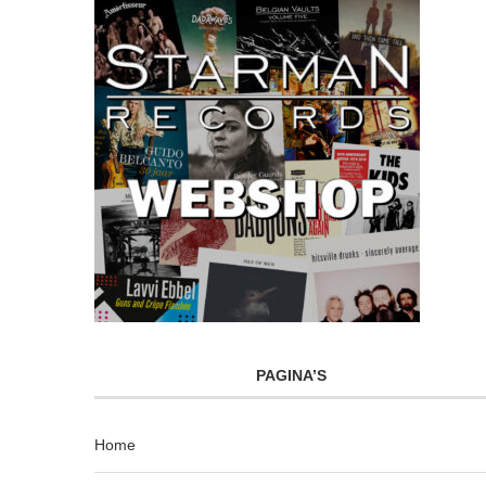
PAGINA’S
Home