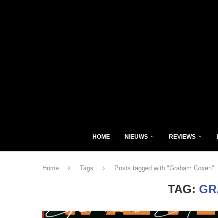
HOME
NIEUWS
REVIEWS
Home
Tags
Posts tagged with "Graham Coxen"
TAG:
GR