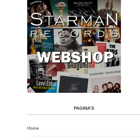
PAGINA’S
Home