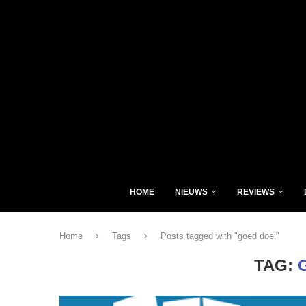
HOME
NIEUWS
REVIEWS
Home
Tags
Posts tagged with "goed doel"
TAG: