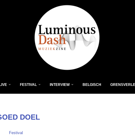
LIVE
FESTIVAL
INTERVIEW
BELGISCH
GRENSVERL
GOED DOEL
Festival