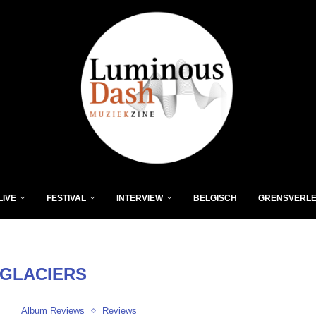
LIVE
FESTIVAL
INTERVIEW
BELGISCH
GRENSVERL
GLACIERS
Album Reviews
Reviews