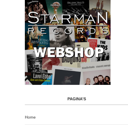
PAGINA’S
Home