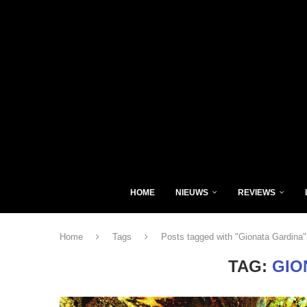
HOME
NIEUWS
REVIEWS
Home
Tags
Posts tagged with "Gionata Gardina"
TAG:
GIO