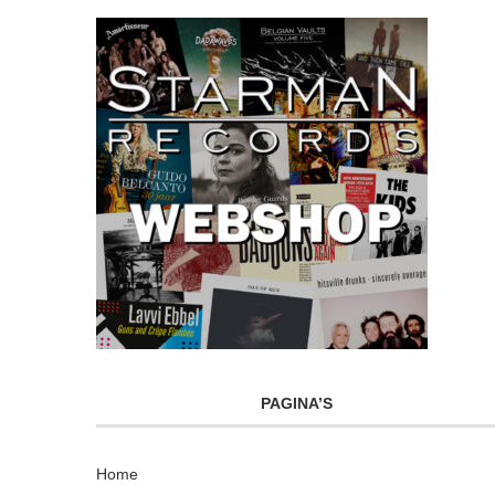
PAGINA’S
Home