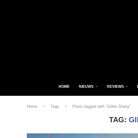
HOME
NIEUWS
REVIEWS
Home
Tags
Posts tagged with "Gilles Drang"
TAG:
G