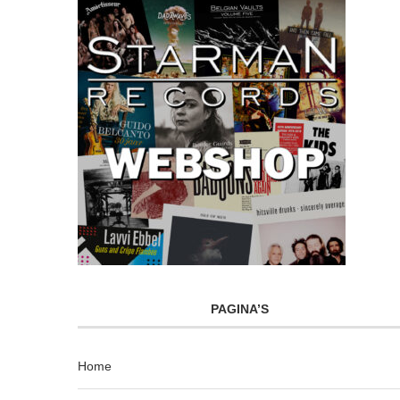
PAGINA’S
Home