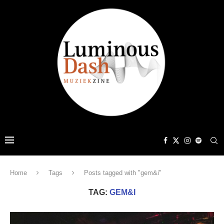
Home
Tags
Posts tagged with "gem&i"
TAG:
GEM&I