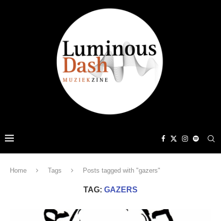
Home
Tags
Posts tagged with "gazers"
TAG:
GAZERS