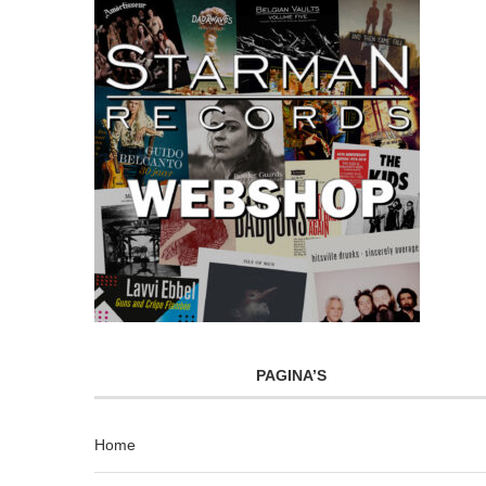
PAGINA’S
Home