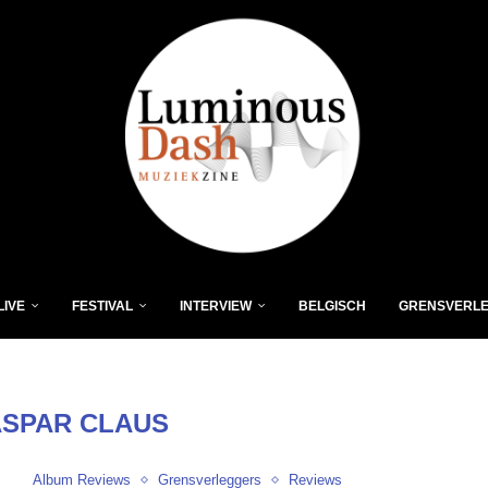
LIVE
FESTIVAL
INTERVIEW
BELGISCH
GRENSVERL
SPAR CLAUS
Album Reviews
Grensverleggers
Reviews