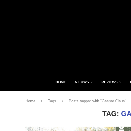
HOME
NIEUWS
REVIEWS
Home
Tags
Posts tagged with "Gaspar Claus"
TAG:
GA