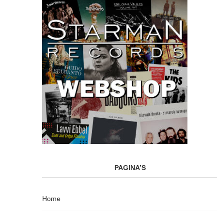
PAGINA’S
Home