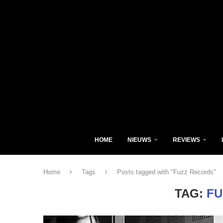
HOME
NIEUWS
REVIEWS
Home
Tags
Posts tagged with "Fuzz Records"
TAG:
FU