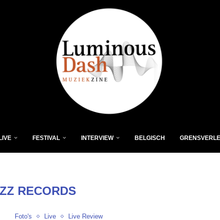
LIVE
FESTIVAL
INTERVIEW
BELGISCH
GRENSVERL
ZZ RECORDS
Foto's
Live
Live Review