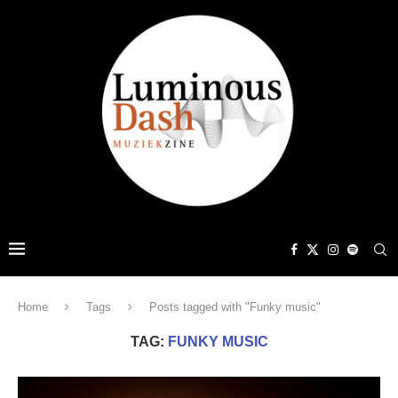
Home
Tags
Posts tagged with "Funky music"
TAG:
FUNKY MUSIC