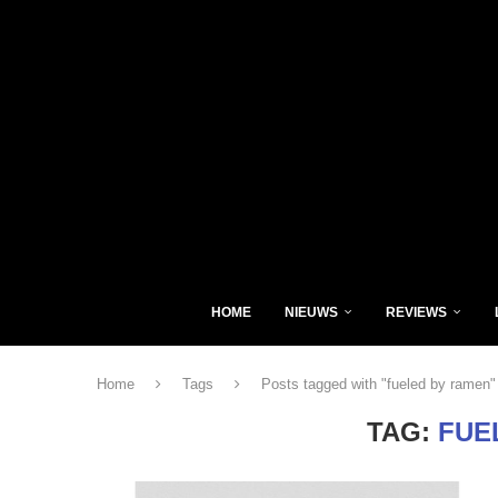
HOME
NIEUWS
REVIEWS
Home
Tags
Posts tagged with "fueled by ramen"
TAG:
FUE