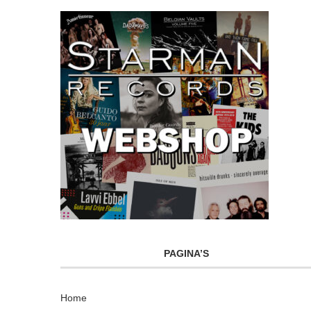
PAGINA’S
Home