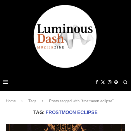
Home
Tags
Posts tagged with "frostmoon eclipse"
TAG:
FROSTMOON ECLIPSE