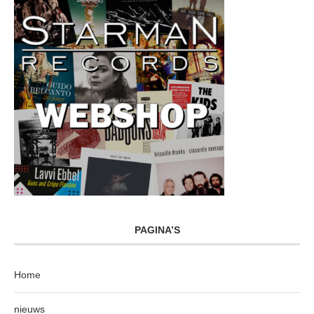
PAGINA’S
Home
nieuws