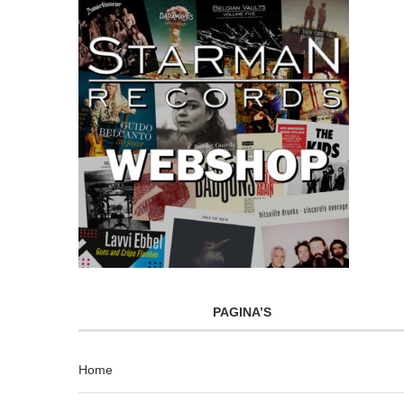
PAGINA’S
Home