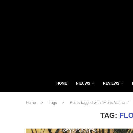
HOME
NIEUWS
REVIEWS
Home
Tags
Posts tagged with "Floris Velthuis"
TAG:
FLO