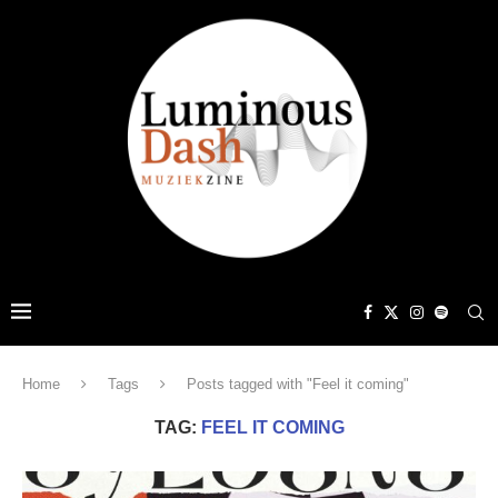
Home
Tags
Posts tagged with "Feel it coming"
TAG:
FEEL IT COMING