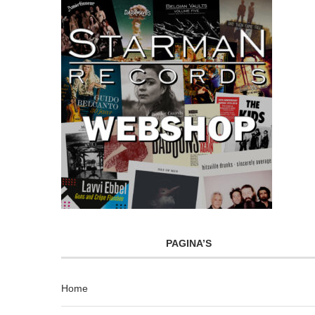
PAGINA’S
Home