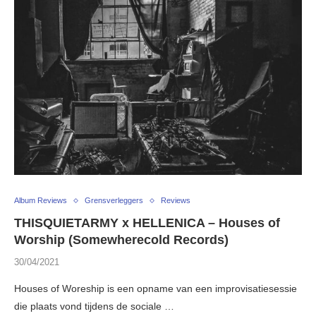
Album Reviews
Grensverleggers
Reviews
THISQUIETARMY x HELLENICA – Houses of
Worship (Somewherecold Records)
30/04/2021
Houses of Woreship is een opname van een improvisatiesessie
die plaats vond tijdens de sociale …