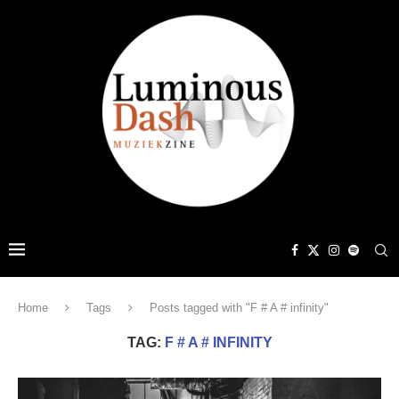
Home
Tags
Posts tagged with "F # A # infinity"
TAG:
F # A # INFINITY