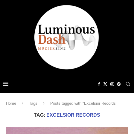
Home
Tags
Posts tagged with "Excelsior Records"
TAG:
EXCELSIOR RECORDS