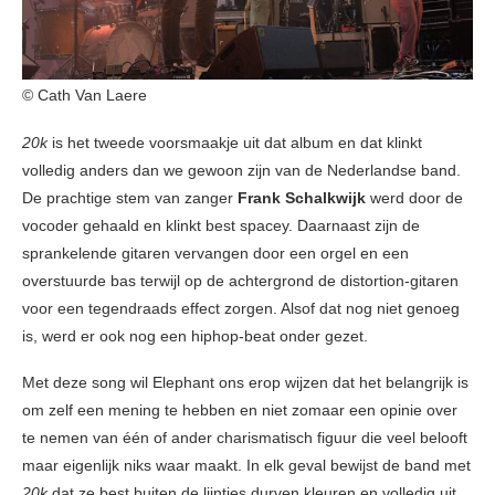
© Cath Van Laere
20k
is het tweede voorsmaakje uit dat album en dat klinkt
volledig anders dan we gewoon zijn van de Nederlandse band.
De prachtige stem van zanger
Frank Schalkwijk
werd door de
vocoder gehaald en klinkt best spacey. Daarnaast zijn de
sprankelende gitaren vervangen door een orgel en een
overstuurde bas terwijl op de achtergrond de distortion-gitaren
voor een tegendraads effect zorgen. Alsof dat nog niet genoeg
is, werd er ook nog een hiphop-beat onder gezet.
Met deze song wil Elephant ons erop wijzen dat het belangrijk is
om zelf een mening te hebben en niet zomaar een opinie over
te nemen van één of ander charismatisch figuur die veel belooft
maar eigenlijk niks waar maakt. In elk geval bewijst de band met
20k
dat ze best buiten de lijntjes durven kleuren en volledig uit