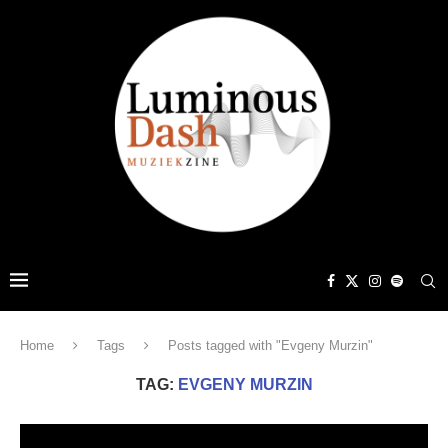
Home
Tags
Posts tagged with "Evgeny Murzin"
TAG:
EVGENY MURZIN