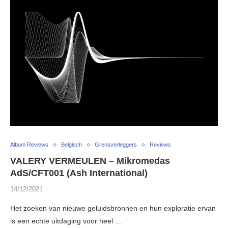
Album Reviews
Belgisch
Grensverleggers
Reviews
VALERY VERMEULEN – Mikromedas
AdS/CFT001 (Ash International)
14/12/2021
Het zoeken van nieuwe geluidsbronnen en hun exploratie ervan
is een echte uitdaging voor heel …