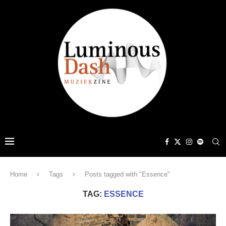
Home
Tags
Posts tagged with "Essence"
TAG:
ESSENCE