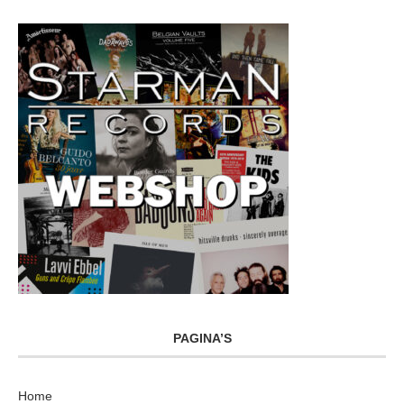
PAGINA’S
Home