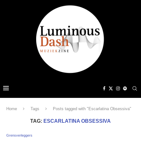
Home
Tags
Posts tagged with "Escarlatina Obsessiva"
TAG:
ESCARLATINA OBSESSIVA
Grensverleggers