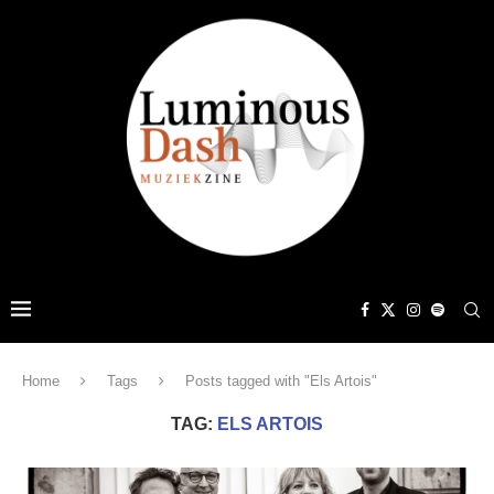
Home
Tags
Posts tagged with "Els Artois"
TAG:
ELS ARTOIS